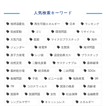
人気検索キーワード
地球温暖化
再生可能エネルギー
日本
ランキング
気候変動
ゴミ
環境問題
リサイクル
大気汚染
貧困
マイクロプラスチック
海外
ジェンダー
発電率
生態系
海洋問題
原子力発電
レジ袋
温室効果ガス
プラスチック
自然災害
二酸化炭素
サスティナブル
森林破壊
最終処分場
経済格差
ごみ問題
SDGs
食糧問題
子供
ビニール袋
地熱発電
3R
7R
コロナウィルス
貧富の格差
高齢者
貧困率
貧困問題
女性
社会保障
金融教育
シングルマザー
キャッシュレス
エネルギー