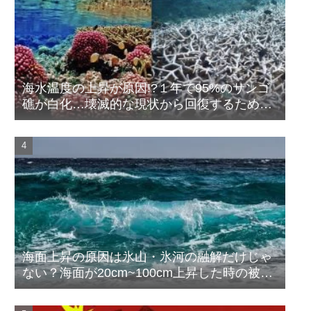
海水温度の上昇が原因!?１年で95%のサンゴ
礁が白化…壊滅的な現状から回復するために
私達ができることは？
海面上昇の原因は氷山・氷河の融解だけじゃ
ない？海面が20cm~100cm上昇した時の被
害・影響とは？