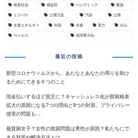
格差社会
感染症
パンデミック
農薬
ミツバチ
土壌汚染
汚染
土壌
水素エネルギー
外国
水素
電力
火山
ウイルス
地球寒冷化
最近の投稿
新型コロナウィルスから、あたなとあなたの周りを助け
るためにできる６つのこと
現金払いするほど貧乏に？キャッシュレス化が貧困格差
拡大の原因になる7つの理由と9つの対策。プライバシー
侵害の問題も…
最貧困女子？女性の貧困問題は男性が原因？私たちにで
きる対策や解決方法とは