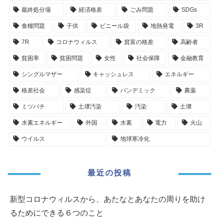
最終処分場
経済格差
ごみ問題
SDGs
食糧問題
子供
ビニール袋
地熱発電
3R
7R
コロナウィルス
貧富の格差
高齢者
貧困率
貧困問題
女性
社会保障
金融教育
シングルマザー
キャッシュレス
エネルギー
格差社会
感染症
パンデミック
農薬
ミツバチ
土壌汚染
汚染
土壌
水素エネルギー
外国
水素
電力
火山
ウイルス
地球寒冷化
最近の投稿
新型コロナウィルスから、あたなとあなたの周りを助け
るためにできる６つのこと