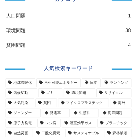
人口問題
1
環境問題
38
貧困問題
4
人気検索キーワード
地球温暖化
再生可能エネルギー
日本
ランキング
気候変動
ゴミ
環境問題
リサイクル
大気汚染
貧困
マイクロプラスチック
海外
ジェンダー
発電率
生態系
海洋問題
原子力発電
レジ袋
温室効果ガス
プラスチック
自然災害
二酸化炭素
サスティナブル
森林破壊