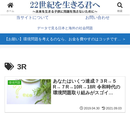
生き方を変える＞
ホーム
ホーム
検索
当サイトについて
お問い合わせ
データで見る日本と海外の社会問題
【お願い】環境問題を考えるのなら、お金を費やすのはコッチです... ＞
3R
あなたはいくつ達成？３R→５
環境問題
R→７R→10R→18R 令和時代の
環境問題取り組みがスゴイ…
2019.04.30
2021.09.03