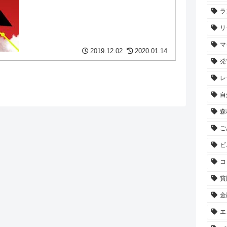
ラ
リ
マ
2019.12.02
2020.01.14
発
レ
自
森
ご
ビ
コ
貧
金
エ