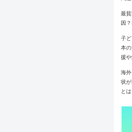
最貧
因？
子ど
本の
援や
海外
状が
とは