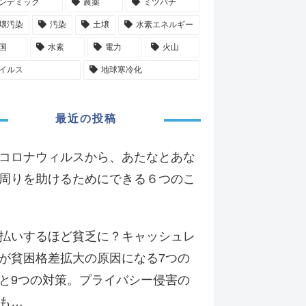
ンデミック
農薬
ミツバチ
壌汚染
汚染
土壌
水素エネルギー
国
水素
電力
火山
イルス
地球寒冷化
最近の投稿
コロナウィルスから、あたなとあな
周りを助けるためにできる６つのこ
払いするほど貧乏に？キャッシュレ
が貧困格差拡大の原因になる7つの
と9つの対策。プライバシー侵害の
も…