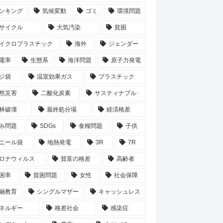
ンキング
気候変動
ゴミ
環境問題
サイクル
大気汚染
貧困
イクロプラスチック
海外
ジェンダー
電率
生態系
海洋問題
原子力発電
ジ袋
温室効果ガス
プラスチック
然災害
二酸化炭素
サスティナブル
林破壊
最終処分場
経済格差
み問題
SDGs
食糧問題
子供
ニール袋
地熱発電
3R
7R
ロナウィルス
貧富の格差
高齢者
困率
貧困問題
女性
社会保障
融教育
シングルマザー
キャッシュレス
ネルギー
格差社会
感染症