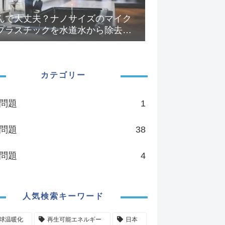
んで大丈夫？ナノサイズのマイク
プラスチックを水道水から除去す
フィルターと浄水器を選ぶなら...
カテゴリー
問題
1
問題
38
問題
4
人気検索キーワード
球温暖化
再生可能エネルギー
日本