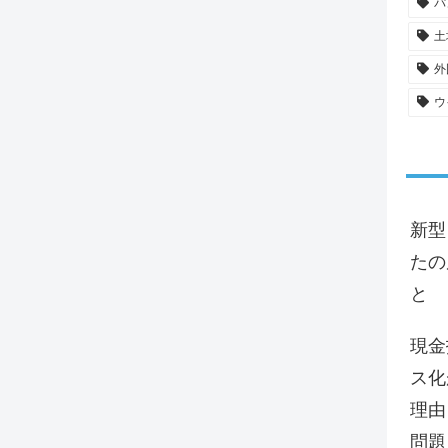
パ
土
外
ウ
新型
たの
と
現金
ス化
理由
問題