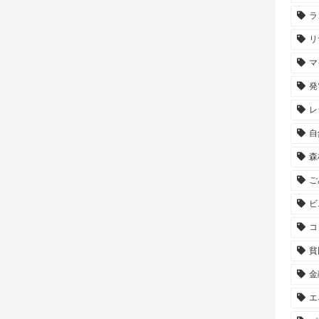
ラ
リ
マ
発
レ
自
森
ご
ビ
コ
貧
金
エ