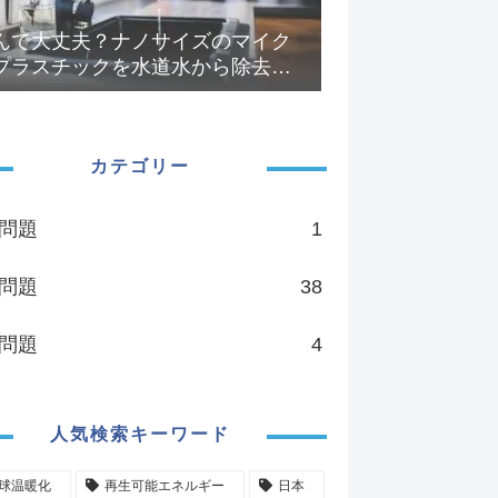
んで大丈夫？ナノサイズのマイク
プラスチックを水道水から除去す
フィルターと浄水器を選ぶなら...
カテゴリー
問題
1
問題
38
問題
4
人気検索キーワード
球温暖化
再生可能エネルギー
日本