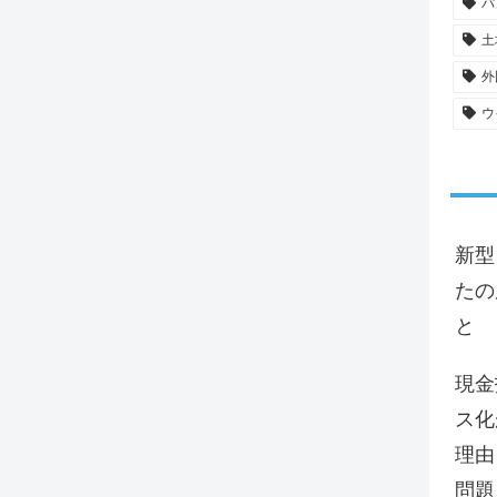
パ
土
外
ウ
新型
たの
と
現金
ス化
理由
問題