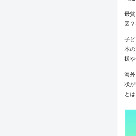
最貧
因？
子ど
本の
援や
海外
状が
とは