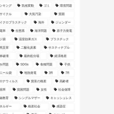
ンキング
気候変動
ゴミ
環境問題
サイクル
大気汚染
貧困
イクロプラスチック
海外
ジェンダー
電率
生態系
海洋問題
原子力発電
ジ袋
温室効果ガス
プラスチック
然災害
二酸化炭素
サスティナブル
林破壊
最終処分場
経済格差
み問題
SDGs
食糧問題
子供
ニール袋
地熱発電
3R
7R
ロナウィルス
貧富の格差
高齢者
困率
貧困問題
女性
社会保障
融教育
シングルマザー
キャッシュレス
ネルギー
格差社会
感染症