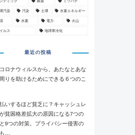
ンデミック
農薬
ミツバチ
壌汚染
汚染
土壌
水素エネルギー
国
水素
電力
火山
イルス
地球寒冷化
最近の投稿
コロナウィルスから、あたなとあな
周りを助けるためにできる６つのこ
払いするほど貧乏に？キャッシュレ
が貧困格差拡大の原因になる7つの
と9つの対策。プライバシー侵害の
も…