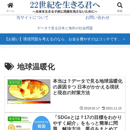
生き方を変える＞
ホーム
ホーム
検索
当サイトについて
お問い合わせ
データで見る日本と海外の社会問題
【お願い】環境問題を考えるのなら、お金を費やすのはコッチです... ＞
地球温暖化
本当は？データで見る地球温暖化
環境問題
の原因９つ 日本がかかえる現状
と現在の対策方法
2019.02.17
2021.11.15
「SDGsとは？17の目標をわかり
環境問題
やすく紹介」をもっと簡単に問
題、解決方法、要点をまとめてみ