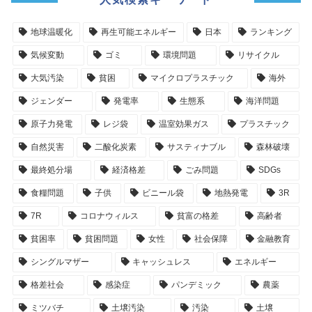
地球温暖化
再生可能エネルギー
日本
ランキング
気候変動
ゴミ
環境問題
リサイクル
大気汚染
貧困
マイクロプラスチック
海外
ジェンダー
発電率
生態系
海洋問題
原子力発電
レジ袋
温室効果ガス
プラスチック
自然災害
二酸化炭素
サスティナブル
森林破壊
最終処分場
経済格差
ごみ問題
SDGs
食糧問題
子供
ビニール袋
地熱発電
3R
7R
コロナウィルス
貧富の格差
高齢者
貧困率
貧困問題
女性
社会保障
金融教育
シングルマザー
キャッシュレス
エネルギー
格差社会
感染症
パンデミック
農薬
ミツバチ
土壌汚染
汚染
土壌