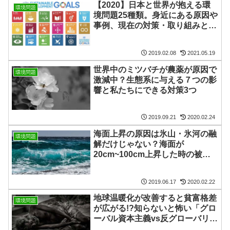
【2020】日本と世界が抱える環
環境問題
境問題25種類。身近にある原因や
事例、現在の対策・取り組みと
は？
2019.02.08
2021.05.19
世界中のミツバチが農薬が原因で
環境問題
激減中？生態系に与える７つの影
響と私たちにできる対策3つ
2019.09.21
2020.02.24
海面上昇の原因は氷山・氷河の融
環境問題
解だけじゃない？海面が
20cm~100cm上昇した時の被
害・影響とは？
2019.06.17
2020.02.22
地球温暖化が改善すると貧富格差
環境問題
が広がる!?知らないと怖い「グロ
ーバル資本主義vs反グローバリズ
ム」の構造