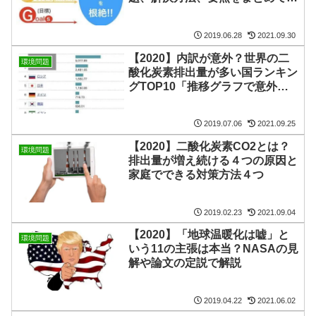
た
2019.06.28
2021.09.30
【2020】内訳が意外？世界の二
環境問題
酸化炭素排出量が多い国ランキン
グTOP10「推移グラフで意外な
結果が…」
2019.07.06
2021.09.25
【2020】二酸化炭素CO2とは？
環境問題
排出量が増え続ける４つの原因と
家庭でできる対策方法４つ
2019.02.23
2021.09.04
【2020】「地球温暖化は嘘」と
環境問題
いう11の主張は本当？NASAの見
解や論文の定説で解説
2019.04.22
2021.06.02